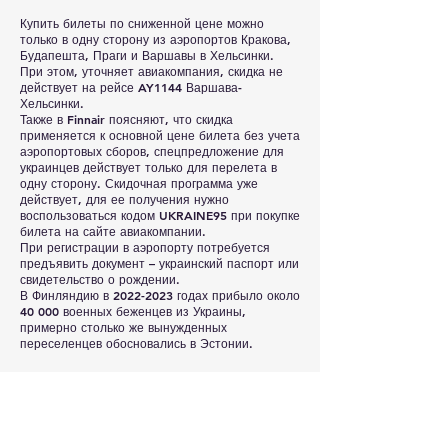
Купить билеты по сниженной цене можно
только в одну сторону из аэропортов Кракова,
Будапешта, Праги и Варшавы в Хельсинки.
При этом, уточняет авиакомпания, скидка не
действует на рейсе AY1144 Варшава-
Хельсинки.
Также в Finnair поясняют, что скидка
применяется к основной цене билета без учета
аэропортовых сборов, спецпредложение для
украинцев действует только для перелета в
одну сторону. Скидочная программа уже
действует, для ее получения нужно
воспользоваться кодом UKRAINE95 при покупке
билета на сайте авиакомпании.
При регистрации в аэропорту потребуется
предъявить документ – украинский паспорт или
свидетельство о рождении.
В Финляндию в
2022-2023
годах прибыло около
40 000 военных беженцев из Украины,
примерно столько же вынужденных
переселенцев обосновались в Эстонии.