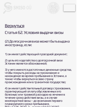
Вернуться
Статья 62. Условия выдачи визы
(2) Долгосрочная виза может быть выдана
иностранцу, если:
1) он имеет действующий проездной документ;
2) цель его ходатайства о долгосрочной визе
Эстонии является обоснованной;
3) у него имеются достаточные денежные средства,
чтобы покрыть расходы на проживание и
нахождение во время пребывания в Эстонии, а
также чтобы вернуться в свою страну
происхождения или в транзитное государство;
4) он имеет действительный договор страхования,
гарантирующий оплату обусловленных его
болезнью или травмой расходов на лечение в
течение срока действия визы, а в случае
многократной визы – до окончания первого
планируемого срока пребывания.
[RT I, 17.06.2020, 2 – в силе с 01.07.2020]