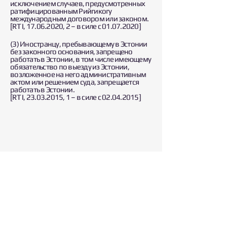
исключением случаев, предусмотренных
ратифицированным Рийгикогу
международным договором или законом.
[RT I, 17.06.2020, 2 – в силе с 01.07.2020]
(3) Иностранцу, пребывающему в Эстонии
без законного основания, запрещено
работать в Эстонии, в том числе имеющему
обязательство по выезду из Эстонии,
возложенное на него административным
актом или решением суда, запрещается
работать в Эстонии.
[RT I, 23.03.2015, 1 – в силе с 02.04.2015]