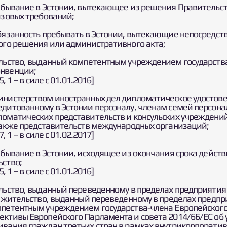
ребывание в Эстонии, вытекающее из решения Правительс
изовых требований;
обязанность пребывать в Эстонии, вытекающие непосредст
ного решения или административного акта;
ельство, выданный компетентным учреждением государств
онвенции;
5, 1 – в силе с 01.01.2016]
инистерством иностранных дел дипломатическое удостов
едитованному в Эстонии персоналу, членам семей персона
ломатических представительств и консульских учреждени
 также представительств международных организаций;
7, 1 – в силе с 01.02.2017]
ебывание в Эстонии, исходящее из окончания срока действ
ьство;
5, 1 – в силе с 01.01.2016]
ельство, выданный переведенному в пределах предприятия
на жительство, выданный переведенному в пределах предп
мпетентным учреждением государства-члена Европейского
ективы Европейского Парламента и совета 2014/66/ЕС об 
ивания граждан третьих стран в рамках внутрикорпорати