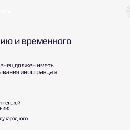
такты
онию и временного
ранец должен иметь
ывания иностранца в
енгенской
нии;
ждународного