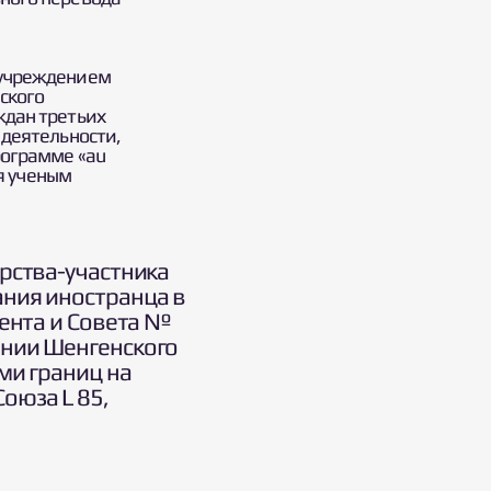
 учреждением
ского
ждан третьих
 деятельности,
рограмме «au
ия ученым
рства-участника
ния иностранца в
мента и Совета №
ении Шенгенского
ми границ на
оюза L 85,