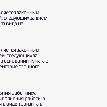
является законным
й, следующих за днем
го вида на
является законным
ей, следующих за
а основании пункта 3
действие срочного
ятия работнику,
выполнения работы в
 в виде транзита в