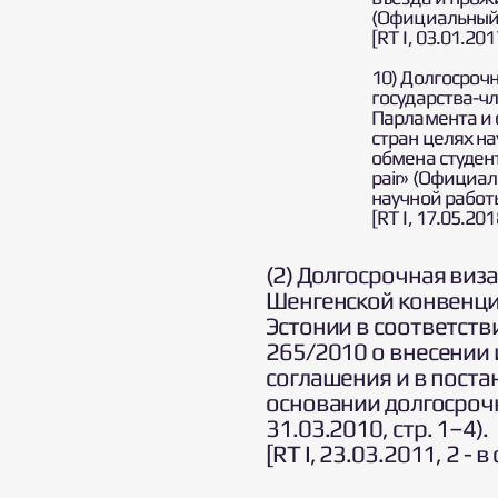
(Официальный ж
[RT I, 03.01.201
10) Долгосроч
государства-ч
Парламента и 
стран целях н
обмена студен
pair» (Официал
научной работ
[RT I, 17.05.201
(2) Долгосрочная виз
Шенгенской конвенци
Эстонии в соответств
265/2010 о внесении
соглашения и в поста
основании долгосроч
31.03.2010, стр. 1–4).
[RT I, 23.03.2011, 2 - 