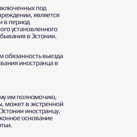
заключенных под
чреждении, является
и в период
ого установленного
бывания в Эстонии.
м обязанность выезда
ывания иностранца в
ому им полномочию,
, может в экстренной
Эстонии иностранцу,
аконное основание
тьи.