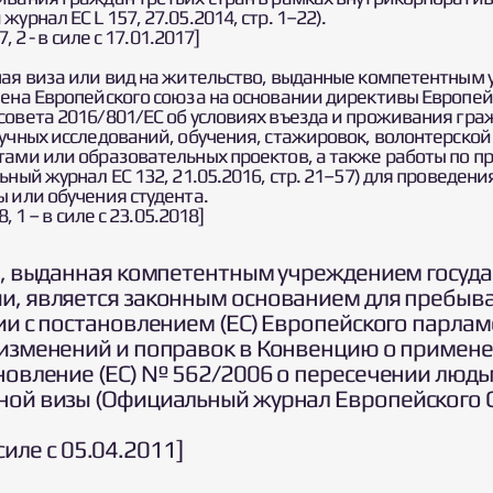
урнал ЕС L 157, 27.05.2014, стр. 1–22).
7, 2 - в силе с 17.01.2017]
ная виза или вид на жительство, выданные компетентным
лена Европейского союза на основании директивы Европей
совета 2016/801/ЕС об условиях въезда и проживания гра
аучных исследований, обучения, стажировок, волонтерской
тами или образовательных проектов, а также работы по п
ьный журнал ЕС 132, 21.05.2016, стр. 21–57) для проведен
ы или обучения студента.
8, 1 – в силе с 23.05.2018]
а, выданная компетентным учреждением госуда
и, является законным основанием для пребыва
ии с постановлением (ЕС) Европейского парла
 изменений и поправок в Конвенцию о примен
новление (ЕС) № 562/2006 о пересечении людь
ной визы (Официальный журнал Европейского С
в силе с 05.04.2011]