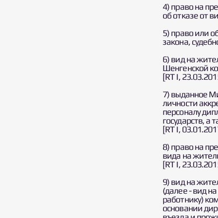
4) право на п
об отказе от в
5) право или 
закона, судеб
6) вид на жит
Шенгенской к
[RT I, 23.03.201
7) выданное М
личности аккр
персоналу дип
государств, а
[RT I, 03.01.201
8) право на пр
вида на жител
[RT I, 23.03.201
9) вид на жит
(далее - вид 
работнику) ко
основании дир
въезда и прож