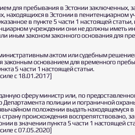
нием для пребывания в Эстонии заключенных, 
х, находящихся в Эстонии в пенитенциарном у
казанное в пункте 5 части 1 настоящей статьи, 
нциарном учреждении они не должны иметь ин
ли иным законом законного основания для пре
административным актом или судебным решение
тся законным основанием для временного преб
нкта 5 части 1 настоящей статьи.
в силе с 18.01.2017]
 данную сферу министр или, по предоставленн
р Департамента полиции и пограничной охраны
езвычайном положении выдать находящемуся в 
 страну происхождения воспрепятствовано, з
нии в значении пункта 5 части 1 настоящей ста
в силе с 07.05.2020]