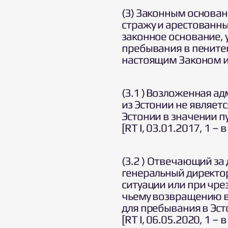
(3) Законным основа
стражу и арестованны
законное основание, у
пребывания в пените
настоящим Законом и
(3.1 ) Возложенная 
из Эстонии не являе
Эстонии в значении пу
[RT I, 03.01.2017, 1 – 
(3.2 ) Отвечающий за
генеральный директо
ситуации или при чр
чьему возвращению в
для пребывания в Эсто
[RT I, 06.05.2020, 1 – 