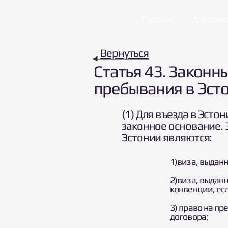
Главная
Для рабо
Вернуться
Статья 43. Законн
пребывания в Эст
(1) Для въезда в Эст
законное основание.
Эстонии являются:
1)виза, выдан
2)виза, выдан
конвенции, ес
3) право на п
договора;