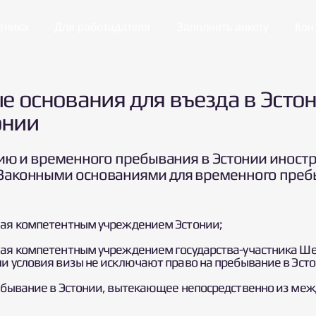
тника
Для работадателя
Заполнить анкету
Кон
ые основания для въезда в Эст
онии
онию и временного пребывания в Эстонии иност
 Законными основаниями для временного преб
ная компетентным учреждением Эстонии;
ная компетентным учреждением государства-участника Ш
ли условия визы не исключают право на пребывание в Эсто
ребывание в Эстонии, вытекающее непосредственно из ме