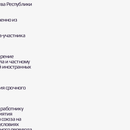
тва Республики
венно из
а-участника
ерение
ла и частному
й иностранных
ия срочного
 работнику
риятия
 союза на
условиях
вного перевода