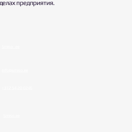
еделах предприятия.
Smiso_ee
info@smiso.ee
+372 54 20 0246
Smiso.ee