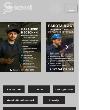
Keevitajad
Treial
CNC-operator
Muud tööpakkumised
Freesija