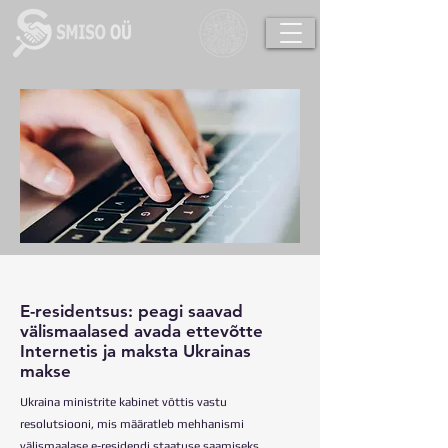
E-residentsus: peagi saavad
välismaalased avada ettevõtte
Internetis ja maksta Ukrainas
makse
Ukraina ministrite kabinet võttis vastu
resolutsiooni, mis määratleb mehhanismi
välismaalase e-residendi staatuse saamiseks