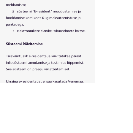
mehhanism;
2 süsteemi "E-resident" moodustamise ja
hooldamise kord koos Riigimaksuteenistuse ja
pankadega;
3 elektrooniliste elanike isikuandmete kaitse.
Süsteemi käivitamine
Täisväärtuslik e-residentsus käivitatakse pärast
infosüsteemi arendamise ja testimise lõppemist.
See süsteem on praegu väljatöötamisel.
Ukraina e-residentsust ei saa kasutada Venemaa,
Valgevene ja FATF-i "halli" või "musta" nimekirja
kuuluvate riikide kodanikud. Samuti ei saa e-
residendid osutada teenuseid Ukraina kodanikele,
see tähendab, et nad töötavad ainult teiste
välismaalastega.