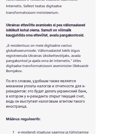
Internetis. Sellest teatas digitaalse
transformatsiooni ministeerium.
Ukrainas ettevõtte avamiseks ei pea välismaalased
isiklikult kohal olema. Samuti on võimalik
kaugjuhtida oma ettevõtet, avada pangakontosid.
„E-residentsus on meie digitaalne vastus
globaliseerumisele. Välismaalastel tekib õigus
registreeruda Ukrainas üksikettevõtjaks, avada
pangakontod ja ajada oma äri internetis,” ütles
digitaalse transformatsiooni aseminister Oleksandr
Bornjakov.
По его словам, удобным также является
механизм уплаты налогов и отчетности для е-
резидентов: это будет делать украинский банк,
в котором у е-резидента открыт текущий счет,
ведь он выступает налоговым агентом такого
иностранца.
Määrus reguleerib:
1 e-residendi staatuse saamise ja tühistamise