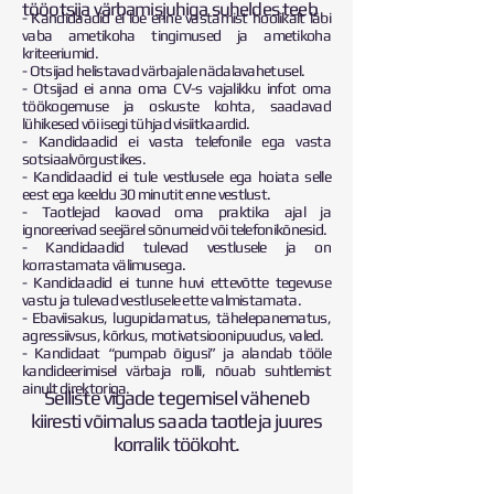
tööotsija värbamisjuhiga suheldes teeb
- Kandidaadid ei loe enne vastamist hoolikalt läbi
vaba ametikoha tingimused ja ametikoha
kriteeriumid.
- Otsijad helistavad värbajale nädalavahetusel.
- Otsijad ei anna oma CV-s vajalikku infot oma
töökogemuse ja oskuste kohta, saadavad
lühikesed või isegi tühjad visiitkaardid.
- Kandidaadid ei vasta telefonile ega vasta
sotsiaalvõrgustikes.
- Kandidaadid ei tule vestlusele ega hoiata selle
eest ega keeldu 30 minutit enne vestlust.
- Taotlejad kaovad oma praktika ajal ja
ignoreerivad seejärel sõnumeid või telefonikõnesid.
- Kandidaadid tulevad vestlusele ja on
korrastamata välimusega.
- Kandidaadid ei tunne huvi ettevõtte tegevuse
vastu ja tulevad vestlusele ette valmistamata.
- Ebaviisakus, lugupidamatus, tähelepanematus,
agressiivsus, kõrkus, motivatsioonipuudus, valed.
- Kandidaat “pumpab õigusi” ja alandab tööle
kandideerimisel värbaja rolli, nõuab suhtlemist
ainult direktoriga.
Selliste vigade tegemisel väheneb
kiiresti võimalus saada taotleja juures
korralik töökoht.