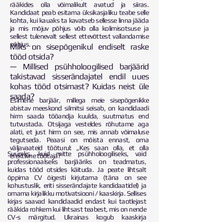
rääkides olla võimalikult avatud ja siiras.
Kandidaat peab esitama üksikasjaliku teabe selle
kohta, kui kauaks ta kavatseb sellesse linna jääda
ja mis mõjuv põhjus võib olla kolimisotsuse ja
sellest tulenevalt sellest ettevõttest vallandamise
põhjus.
Miks on sisepõgenikul endiselt raske
tööd otsida?
— Millised psühholoogilised barjäärid
takistavad sisserändajatel endil uues
kohas tööd otsimast? Kuidas neist üle
saada?
Esimene barjäär, millega meie sisepõgenikke
abistav meeskond silmitsi seisab, on kandidaadi
hirm saada tööandja kuulda, suutmatus end
tutvustada. Otsijaga vesteldes rõhutame aga
alati, et just hirm on see, mis annab võimaluse
tegutseda. Peaasi on mõista ennast, oma
väljavaateid tööturul: „Kes saan olla, et olla
Suureks, kuid mitte psühholoogiliseks, vaid
efektiivne töötaja?
professionaalseks barjääriks on teadmatus,
kuidas tööd otsides käituda. Ja peate lihtsalt
õppima CV õigesti kirjutama (täna on see
kohustuslik, eriti sisserändajate kandidaatidel) ja
omama kirjalikku motivatsiooni / kaaskirja. Sellises
kirjas saavad kandidaadid endast kui taotlejast
rääkida rohkem kui lihtsast teabest, mis on nende
CV-s märgitud. Ukrainas kogub kaaskirja