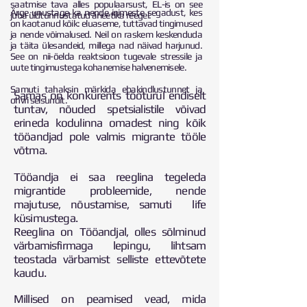
saatmise tava alles populaarsust, EL-is on see
Ärge unustage ka nende inimeste segadust, kes
juba üldtunnustatud ärieetika reegel.
on kaotanud kõik: eluaseme, tuttavad tingimused
ja nende võimalused. Neil on raskem keskenduda
ja täita ülesandeid, millega nad näivad harjunud.
See on nii-öelda reaktsioon tugevale stressile ja
uute tingimustega kohanemise halvenemisele.
Samuti tahaksin märkida ebakindlustunnet ja
Samas on konkurents tööturul endiselt
ohvri seisundit.
tuntav, nõuded spetsialistile võivad
erineda kodulinna omadest ning kõik
tööandjad pole valmis migrante tööle
võtma.
Tööandja ei saa reeglina tegeleda
migrantide probleemide, nende
majutuse, nõustamise, samuti life
küsimustega.
Reeglina on Tööandjal, olles sõlminud
värbamisfirmaga lepingu, lihtsam
teostada värbamist selliste ettevõtete
kaudu.
Millised on peamised vead, mida