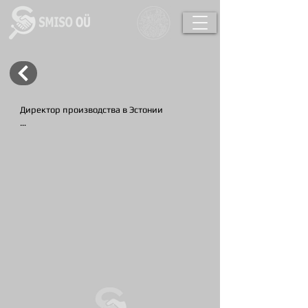
Директор производства в Эстонии

Рабочие обязаности 

Координация технической подготовки 
производства.

Руководство коллективом.

Контроль производства продукции в 
соответствии с заказами.

Анализ финансовой стороны 
производственного процесса.

Контроль состояния производственного 
оборудования.

Разработка мероприятий по повышению 
производительности работ.

Организация производственного учета.
