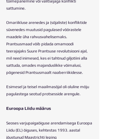
toimepanemine või valitsejaga konflikti
sattumine.
Omariikluse arenedes ja (sõjaliste) konfliktide
süvenedes muutusid pagulased võõrastele
maadele üha rahvusvahelisemaks.
Prantsusmaad võib pidada omamoodi
teerajajaks Suure Prantsuse revolutsiooni ajal,
mil need inimesed, kes ei tahtnud giljotiini alla
sattuda, omades majanduslikke võimalusi,
põgenesid Prantsusmaalt naaberriikidesse.
Esimesel ja teisel maailmasõjal oli oluline mõju
pagulastega seotud protsesside arengule.
Euroopa Liidu määrus
Seoses varjupaigaõiguse arendamisega Euroopa
Liidu (EL) õiguses, kehtestas 1993. aastal
jõustunud Maastrichti leping