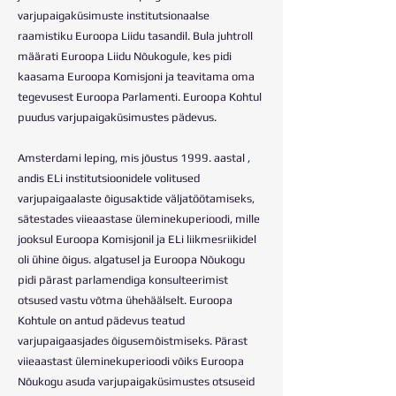
varjupaigaküsimuste institutsionaalse
raamistiku Euroopa Liidu tasandil. Bula juhtroll
määrati Euroopa Liidu Nõukogule, kes pidi
kaasama Euroopa Komisjoni ja teavitama oma
tegevusest Euroopa Parlamenti. Euroopa Kohtul
puudus varjupaigaküsimustes pädevus.
Amsterdami leping, mis jõustus 1999. aastal ,
andis ELi institutsioonidele volitused
varjupaigaalaste õigusaktide väljatöötamiseks,
sätestades viieaastase üleminekuperioodi, mille
jooksul Euroopa Komisjonil ja ELi liikmesriikidel
oli ühine õigus. algatusel ja Euroopa Nõukogu
pidi pärast parlamendiga konsulteerimist
otsused vastu võtma ühehäälselt. Euroopa
Kohtule on antud pädevus teatud
varjupaigaasjades õigusemõistmiseks. Pärast
viieaastast üleminekuperioodi võiks Euroopa
Nõukogu asuda varjupaigaküsimustes otsuseid