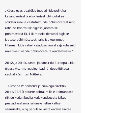
„Käesolevas peatükis toodud liidu poliitika
kavandamisel ja elluviimisel juhindutakse
solidaarsuse ja vastutustunde põhimõtetest ning
rahalise koormuse õiglase jaotamise
põhimõttest EL-i liikmesriikide vahel õiglase
jaotuse põhimõtetest. rahalist koormust
liikmesriikide vahel. vajaduse korral asjakohaseid
meetmeid nende põhimõtete rakendamiseks."
2012. ja 2013. aastal jõustus rida Euroopa Liidu
õigusakte, mis reguleerivad rändepoliitikaga
seotud küsimusi. Näiteks:
– Euroopa Parlamendi ja nõukogu direktiiv
2011/95/EÜ nõuete kohta, millele kolmandate
riikide kodanikud ja kodakondsuseta isikud
peavad vastama rahvusvahelise kaitse
saamiseks, ning pagulase või täiendava kaitse