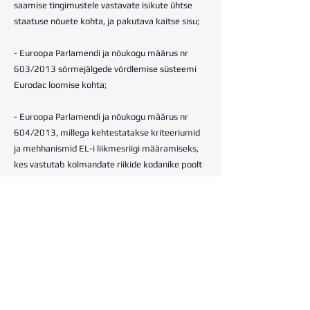
saamise tingimustele vastavate isikute ühtse
staatuse nõuete kohta, ja pakutava kaitse sisu;
- Euroopa Parlamendi ja nõukogu määrus nr
603/2013 sõrmejälgede võrdlemise süsteemi
Eurodac loomise kohta;
- Euroopa Parlamendi ja nõukogu määrus nr
604/2013, millega kehtestatakse kriteeriumid
ja mehhanismid EL-i liikmesriigi määramiseks,
kes vastutab kolmandate riikide kodanike poolt
teises EL-i liikmesriigis esitatud rahvusvahelise
kaitse taotluste läbivaatamise eest.
kodakondsuseta riigid või isikud;
– Euroopa Parlamendi ja nõukogu direktiiv
2013/33/EL rahvusvahelise kaitse taotlejate
vastuvõtmise nõuete kehtestamise kohta;
– Euroopa Parlamendi ja nõukogu direktiiv