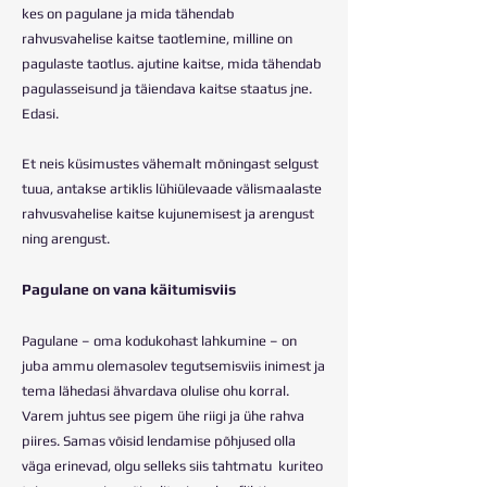
kes on pagulane ja mida tähendab
rahvusvahelise kaitse taotlemine, milline on
pagulaste taotlus. ajutine kaitse, mida tähendab
pagulasseisund ja täiendava kaitse staatus jne.
Edasi.
Et neis küsimustes vähemalt mõningast selgust
tuua, antakse artiklis lühiülevaade välismaalaste
rahvusvahelise kaitse kujunemisest ja arengust
ning arengust.
Pagulane on vana käitumisviis
Pagulane – oma kodukohast lahkumine – on
juba ammu olemasolev tegutsemisviis inimest ja
tema lähedasi ähvardava olulise ohu korral.
Varem juhtus see pigem ühe riigi ja ühe rahva
piires. Samas võisid lendamise põhjused olla
väga erinevad, olgu selleks siis tahtmatu kuriteo