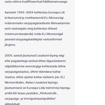
vastu võtma kvalifitseeritud häälteenamusega.
Aastatel 1999–2004 kehtestas Euroopa Liit
kriteeriumid ja mehhanismid ELi liikmesriigi
määramiseks varjupaigataotluste läbivaatamise
eest vastutajaks ning kehtestas ühtsed
miinimumstandardid, mida ELi liikmesriigid
peavad varjupaigataotlejate vastuvõtmisel
järgima.
2009. aastal jõustunud Lissaboni leping nägi
ette pagulastega seotud ühtse õigussüsteemi
väljatöötamise eesmärgiga kehtestada ühtne
varjupaigastaatus, ühtne täiendava kaitse
staatus, ühine ajutise kaitse süsteem jne. ELi
liikmesriikides. Alates Lissaboni lepingu
jõustumisest on Euroopa Liidu toimimise lepingu
artikli 80 teises peatükis „Piirikontrolli-,
varjupaiga- ja immigratsioonipoliitika”
sätestatud: