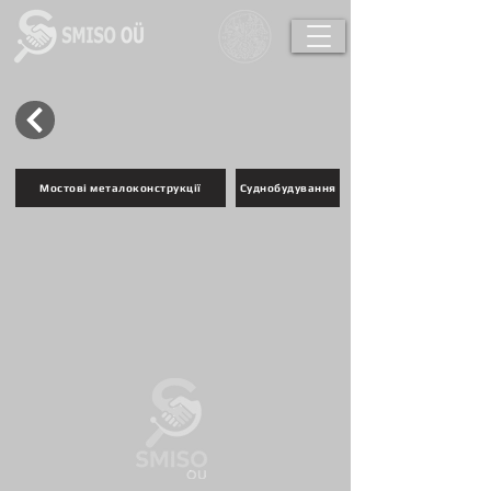
Мостові металоконструкції
Суднобудування