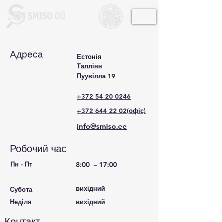
Адреса
Естонія
Таллінн
Пуувілла 19
+372 54 20 0246
+372 644 22 02
(офіс)
info@smiso.ee
Робочий час
Пн - Пт
8:00 – 17:00
вихідний
Субота
Неділя
вихідний
Контакт