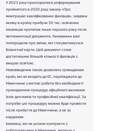
У 2023 році прискорилося реформування
прийнятого в 2020 році закону «Про
імміграцію кваліфікованих фахівців», завдяки
якому в країну прибули 50 тис. освічених
іноземців протягом лише першого року після
імплементації документа. Чиновники вже
попередили про зміни, які стосуватимуться
Блакитної карти. Цей документ стане
доступнішим більшій кількості фахівців з
вищою освітою.
Нововведення також дозволять громадянам
країн, які не входять до ЄС, переїжджати до
Німеччини з метою роботи без необхідності
проходження процедур офіційного визнання
їхніх дипломів та професійної кваліфікації. За
потреби цю процедуру можна буде провести
після прибуття до Німеччини, а не за
кордоном.
Іноземці, які не уклали контракти з
роботодавцями в Німеччині, зможуть у