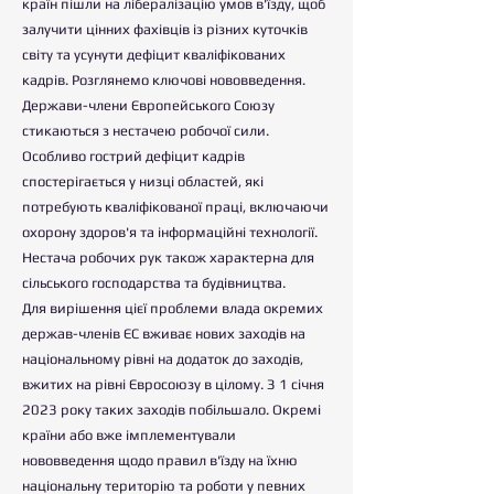
країн пішли на лібералізацію умов в'їзду, щоб
залучити цінних фахівців із різних куточків
світу та усунути дефіцит кваліфікованих
кадрів. Розглянемо ключові нововведення.
Держави-члени Європейського Союзу
стикаються з нестачею робочої сили.
Особливо гострий дефіцит кадрів
спостерігається у низці областей, які
потребують кваліфікованої праці, включаючи
охорону здоров'я та інформаційні технології.
Нестача робочих рук також характерна для
сільського господарства та будівництва.
Для вирішення цієї проблеми влада окремих
держав-членів ЄС вживає нових заходів на
національному рівні на додаток до заходів,
вжитих на рівні Євросоюзу в цілому. З 1 січня
2023 року таких заходів побільшало. Окремі
країни або вже імплементували
нововведення щодо правил в'їзду на їхню
національну територію та роботи у певних