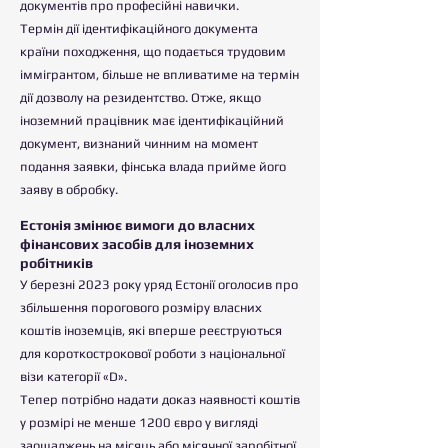
документів про професійні навички.
Термін дії ідентифікаційного документа
країни походження, що подається трудовим
іммігрантом, більше не впливатиме на термін
дії дозволу на резидентство. Отже, якщо
іноземний працівник має ідентифікаційний
документ, визнаний чинним на момент
подання заявки, фінська влада прийме його
заяву в обробку.
Естонія змінює вимоги до власних
фінансових засобів для іноземних
робітників
У березні 2023 року уряд Естонії оголосив про
збільшення порогового розміру власних
коштів іноземців, які вперше реєструються
для короткострокової роботи з національної
візи категорії «D».
Тепер потрібно надати доказ наявності коштів
у розмірі не менше 1200 євро у вигляді
заощаджень на місяць або місячної заробітної