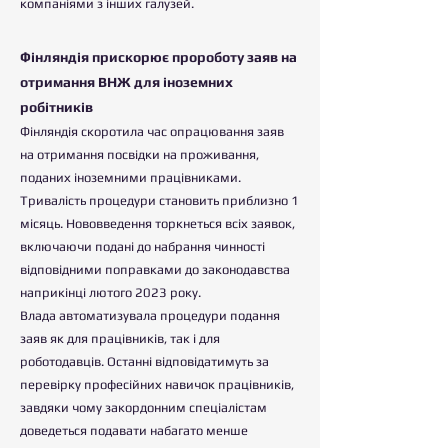
компаніями з інших галузей.
Фінляндія прискорює про
роботу заяв на
отримання ВНЖ для іноземних
робітників
Фінляндія скоротила час опрацювання заяв
на отримання посвідки на проживання,
поданих іноземними працівниками.
Тривалість процедури становить приблизно 1
місяць. Нововведення торкнеться всіх заявок,
включаючи подані до набрання чинності
відповідними поправками до законодавства
наприкінці лютого 2023 року.
Влада автоматизувала процедури подання
заяв як для працівників, так і для
роботодавців. Останні відповідатимуть за
перевірку професійних навичок працівників,
завдяки чому закордонним спеціалістам
доведеться подавати набагато менше