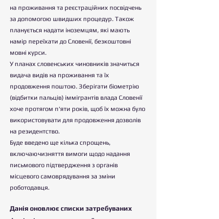
на проживання та реєстраційних посвідчень
за допомогою швидших процедур. Також
планується надати іноземцям, які мають
намір переїхати до Словенії, безкоштовні
мовні курси.
У планах словенських чиновників значиться
видача видів на проживання та їх
продовження поштою. Зберігати біометрію
(відбитки пальців) іммігрантів влада Словенії
хоче протягом п'яти років, щоб їх можна було
використовувати для продовження дозволів
на резидентство.
Буде введено ще кілька спрощень,
включаючи
зняття вимоги щодо надання
письмового підтвердження з органів
місцевого самоврядування за зміни
роботодавця.
Данія оновлює списки затребуваних