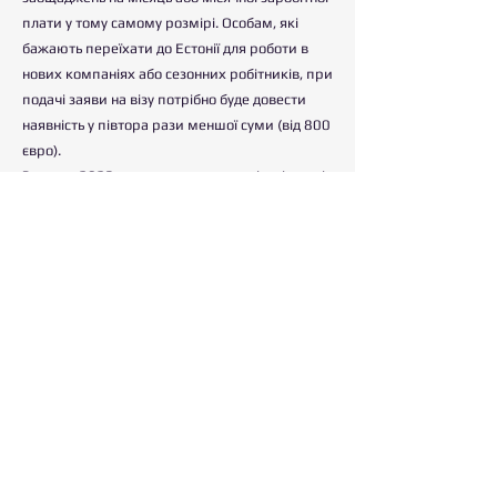
плати у тому самому розмірі. Особам, які
бажають переїхати до Естонії для роботи в
нових компаніях або сезонних робітників, при
подачі заяви на візу потрібно буде довести
наявність у півтора рази меншої суми (від 800
євро).
З липня 2023 року щодо трудових іммігрантів
вводиться вимога про знання естонської мови
на рівні не нижче за A2 (базовий рівень,
достатній для спілкування на побутові теми).
Передбачено звільнення для претендентів на
отримання Блакитної карти ЄС або посвідки
на проживання для роботи як академічний
персонал, а також для іммігрантів, які
використовують механізм
внутрішньокорпоративного переміщення.
Болгарія спрощує правила отримання
Блакитної картки
Болгарія
позбавила претендентів на