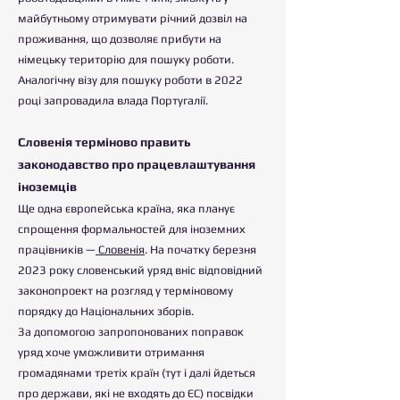
майбутньому отримувати річний дозвіл на
проживання, що дозволяє прибути на
німецьку територію для пошуку роботи.
Аналогічну візу для пошуку роботи в 2022
році запровадила влада Португалії.
Словенія терміново править
законодавство про працевлаштування
іноземців
Ще одна європейська країна, яка планує
спрощення формальностей для іноземних
працівників —
Словенія
. На початку березня
2023 року словенський уряд вніс відповідний
законопроект на розгляд у терміновому
порядку до Національних зборів.
За допомогою запропонованих поправок
уряд хоче уможливити отримання
громадянами третіх країн (тут і далі йдеться
про держави, які не входять до ЄС) посвідки