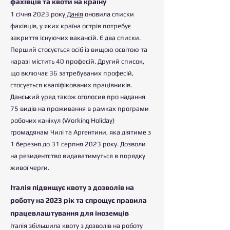
фахівців та квоти на країну
1 січня 2023 року
Данія
оновила списки
фахівців, у яких країна острів потребує
закриття існуючих вакансій. Є два списки.
Перший стосується осіб із вищою освітою та
наразі містить 40 професій. Другий список,
що включає 36 затребуваних професій,
стосується кваліфікованих працівників.
Данський уряд також оголосив про надання
75 видів на проживання в рамках програми
робочих канікул (Working Holiday)
громадянам Чилі та Аргентини, яка діятиме з
1 березня до 31 серпня 2023 року. Дозволи
на резидентство видаватимуться в порядку
живої черги.
Італія підвищує квоту з дозволів на
роботу на 2023 рік та спрощує правила
працевлаштування для іноземців
Італія збільшила квоту з дозволів на роботу