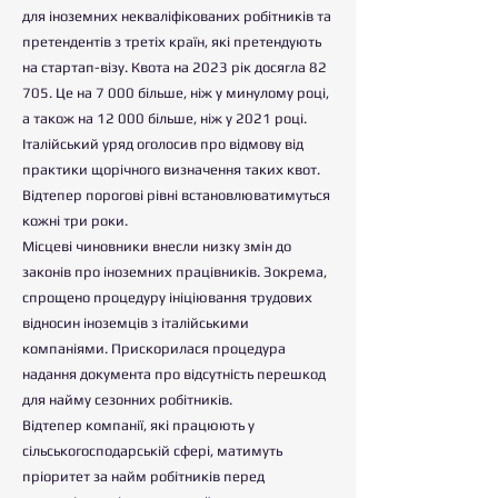
для іноземних некваліфікованих робітників та
претендентів з третіх країн, які претендують
на стартап-візу. Квота на 2023 рік досягла 82
705. Це на 7 000 більше, ніж у минулому році,
а також на 12 000 більше, ніж у 2021 році.
Італійський уряд оголосив про відмову від
практики щорічного визначення таких квот.
Відтепер порогові рівні встановлюватимуться
кожні три роки.
Місцеві чиновники внесли низку змін до
законів про іноземних працівників. Зокрема,
спрощено процедуру ініціювання трудових
відносин іноземців з італійськими
компаніями. Прискорилася процедура
надання документа про відсутність перешкод
для найму сезонних робітників.
Відтепер компанії, які працюють у
сільськогосподарській сфері, матимуть
пріоритет за найм робітників перед