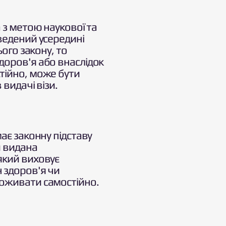
 з метою наукової та
ведений усередині
ього закону, то
доров'я або внаслідок
тійно, може бути
видачі візи.
ає законну підставу
и видана
який виховує
 здоров'я чи
роживати самостійно.