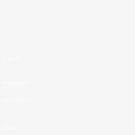
Smiso_ee
info@smiso.ee
+372 54 20 0246
Smiso.ee