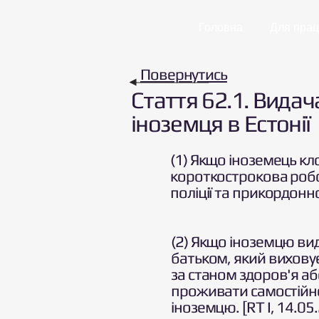
Головна
Для прац
Повернутись
Стаття 62.1. Видач
іноземця в Естонії
(1) Якщо іноземець кл
короткострокова робо
поліції та прикордонн
(2) Якщо іноземцю вид
батьком, який вихову
за станом здоров'я аб
проживати самостійно
іноземцю. [RT I, 14.05.