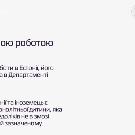
такти
ковою роботою
оти в Естонії, його
а в Департаменті
ії та іноземець є
нолітньої дитини, яка
оліків не в змозі
 й зазначеному