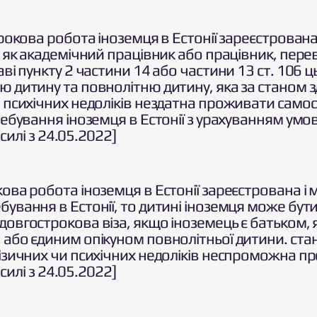
трокова робота іноземця в Естонії зареєстрована
, як академічний працівник або працівник, пере
ві пункту 2 частини 14 або частини 13 ст. 106 ц
 дитину та повнолітню дитину, яка за станом з
 психічних недоліків нездатна проживати самос
ребування іноземця в Естонії з урахуванням умов 
 силі з 24.05.2022]
ова робота іноземця в Естонії зареєстрована і м
ування в Естонії, то дитині іноземця може бут
овгострокова віза, якщо іноземець є батьком, 
або єдиним опікуном повнолітньої дитини. стан
фізичних чи психічних недоліків неспроможна п
 силі з 24.05.2022]