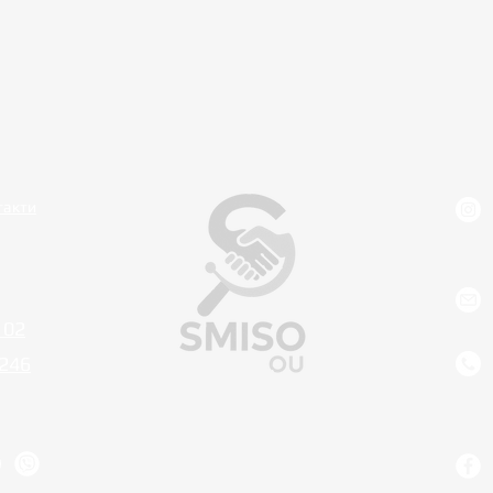
такти
 02
0246