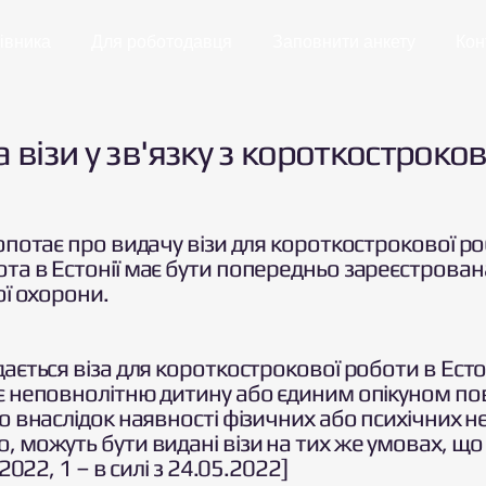
івника
Для роботодавця
Заповнити анкету
Кон
а візи у зв'язку з короткостро
опотає про видачу візи для короткострокової роб
та в Естонії має бути попередньо зареєстрован
ої охорони.
ається віза для короткострокової роботи в Естон
є неповнолітню дитину або єдиним опікуном пов
о внаслідок наявності фізичних або психічних нед
, можуть бути видані візи на тих же умовах, що
2022, 1 – в силі з 24.05.2022]