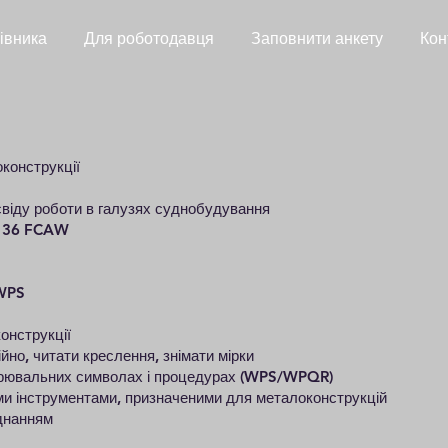
івника
Для роботодавця
Заповнити анкету
Кон
конструкції
свіду роботи в галузях суднобудування
 136 FCAW
 WPS
онструкції
йно, читати креслення, знімати мірки
арювальних символах і процедурах (WPS/WPQR)
ми інструментами, призначеними для металоконструкцій
днанням