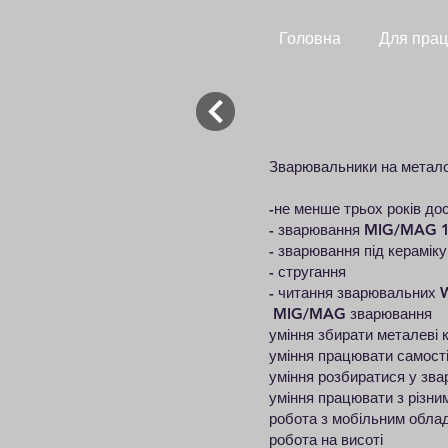
Головна
Для прац
Зварювальники на метало
-не менше трьох років до
- зварювання MIG/MAG
- зварювання під кераміку
- стругання
- читання зварювальних
MIG/MAG зварювання
уміння збирати металеві к
уміння працювати самості
уміння розбиратися у зв
уміння працювати з різни
робота з мобільним обла
робота на висоті